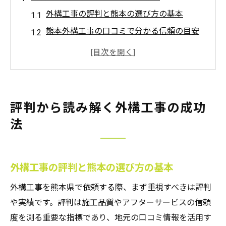
外構工事の評判と熊本の選び方の基本
熊本外構工事の口コミで分かる信頼の目安
熊本外構業者のランキング活用術
外構工事で失敗しないための評判分析法
熊本でおすすめ外構工事業者を見極めるコ
ツ
評判から読み解く外構工事の成功
熊本県で外構工事選びに迷った時の指針
法
外構工事の熊本業者比較で重視すべき点
熊本外構工事の口コミ活用で失敗回避
外構工事の評判から見るおすすめ業者
外構工事の評判と熊本の選び方の基本
熊本でおしゃれな外構工事を叶える選び方
外構工事を熊本県で依頼する際、まず重視すべきは評判
外構工事のランキングと口コミ活用方法
や実績です。評判は施工品質やアフターサービスの信頼
度を測る重要な指標であり、地元の口コミ情報を活用す
おしゃれな外構工事を実現する比較ポイント