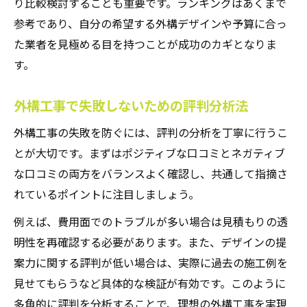
外構工事の評判を踏まえた満足度向上策
り比較検討することも重要です。ランキングはあくまで
参考であり、自分の希望する外構デザインや予算に合っ
熊本エクステリア評判で選ぶ外構工事の秘
た業者を見極める目を持つことが成功のカギとなりま
訣
す。
外構工事熊本口コミを活かし理想を実現す
る方法
外構工事で失敗しないための評判分析法
熊本外構業者のランキングと満足度の関係
外構工事の失敗を防ぐには、評判の分析を丁寧に行うこ
性
とが大切です。まずはポジティブな口コミとネガティブ
おしゃれ重視の外構工事で満足度を高める
な口コミの両方をバランスよく確認し、共通して指摘さ
工夫
れているポイントに注目しましょう。
例えば、費用面でのトラブルが多い場合は見積もりの透
明性を再確認する必要があります。また、デザインの提
案力に関する評判が低い場合は、実際に過去の施工例を
見せてもらうなど具体的な検証が有効です。このように
多角的に評判を分析することで、理想の外構工事を実現