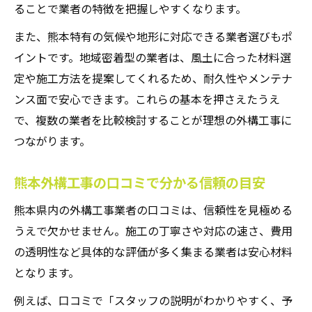
ることで業者の特徴を把握しやすくなります。
熊本外構工事で注目したいデザイン性の違
い
また、熊本特有の気候や地形に対応できる業者選びもポ
外構工事の熊本口コミから学ぶおしゃれ実
イントです。地域密着型の業者は、風土に合った材料選
例
定や施工方法を提案してくれるため、耐久性やメンテナ
ンス面で安心できます。これらの基本を押さえたうえ
外構工事熊本安い業者で叶える理想のエク
で、複数の業者を比較検討することが理想の外構工事に
ステリア
つながります。
外構工事の評判と費用を比較して賢く選ぶ
熊本外構おしゃれ重視で業者を選ぶポイン
熊本外構工事の口コミで分かる信頼の目安
ト
熊本県内の外構工事業者の口コミは、信頼性を見極める
口コミを活かした賢い外構工事依頼のコツ
うえで欠かせません。施工の丁寧さや対応の速さ、費用
熊本外構工事の口コミを依頼前に確認する
の透明性など具体的な評価が多く集まる業者は安心材料
意義
となります。
外構工事の評判が高い熊本業者の特徴とは
例えば、口コミで「スタッフの説明がわかりやすく、予
熊本外構業者の口コミ比較で分かる満足度