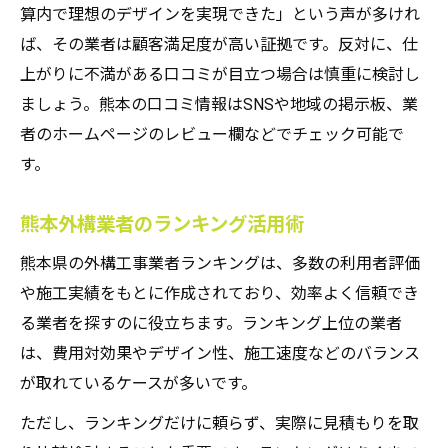
算内で理想のデザインを実現できた」という声が多けれ
外構工事依頼で失敗しないための口コミ活
ば、その業者は顧客満足度が高い証拠です。反対に、仕
用術
上がりに不満がある口コミが目立つ場合は慎重に検討し
熊本外構工事のおすすめポイントを口コミ
ましょう。熊本の口コミ情報はSNSや地域の掲示板、業
で探す
者のホームページのレビュー欄などでチェック可能で
外構工事の費用とデザインを両立する秘訣
す。
熊本外構工事でコストを抑える比較ポイン
ト
熊本外構業者のランキング活用術
外構工事熊本安い業者の選び方と評判
熊本県の外構工事業者ランキングは、多数の利用者評価
外構工事の熊本口コミで分かる費用相場
や施工実績をもとに作成されており、効率よく信頼でき
おしゃれな外構工事と費用のバランスを取
る業者を探すのに役立ちます。ランキング上位の業者
る方法
は、費用対効果やデザイン性、施工速度などのバランス
が取れているケースが多いです。
熊本外構工事で理想と予算を両立するコツ
理想に近づく外構工事の満足度アップ術
ただし、ランキングだけに頼らず、実際に見積もりを取